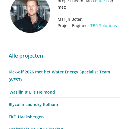
project neem dan
contact
op
met:
Marijn Boter,
Project Engineer
TBR Solutions
Primary
Alle projecten
Sidebar
Kick-off 2026 met het Water Energy Specialist Team
(WEST)
‘Waslijn 8’ Elis Helmond
Blycolin Laundry Kolham
TKF, Haaksbergen