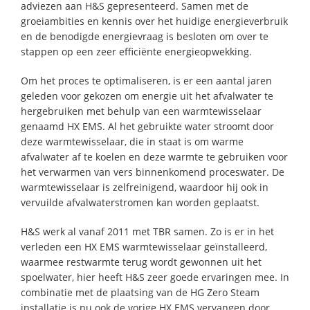
adviezen aan H&S gepresenteerd. Samen met de
groeiambities en kennis over het huidige energieverbruik
en de benodigde energievraag is besloten om over te
stappen op een zeer efficiënte energieopwekking.
Om het proces te optimaliseren, is er een aantal jaren
geleden voor gekozen om energie uit het afvalwater te
hergebruiken met behulp van een warmtewisselaar
genaamd HX EMS. Al het gebruikte water stroomt door
deze warmtewisselaar, die in staat is om warme
afvalwater af te koelen en deze warmte te gebruiken voor
het verwarmen van vers binnenkomend proceswater. De
warmtewisselaar is zelfreinigend, waardoor hij ook in
vervuilde afvalwaterstromen kan worden geplaatst.
H&S werk al vanaf 2011 met TBR samen. Zo is er in het
verleden een HX EMS warmtewisselaar geïnstalleerd,
waarmee restwarmte terug wordt gewonnen uit het
spoelwater, hier heeft H&S zeer goede ervaringen mee. In
combinatie met de plaatsing van de HG Zero Steam
installatie is nu ook de vorige HX EMS vervangen door