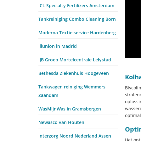
ICL Specialty Fertilizers Amsterdam
Tankreiniging Combo Cleaning Born
Moderna Textielservice Hardenberg
Illunion in Madrid
IJB Groep Mortelcentrale Lelystad
Bethesda Ziekenhuis Hoogeveen
Kolh
Tankwagen reiniging Wemmers
Blycoli
stralen
Zaandam
oplossi
wasseri
WasMijnWas in Gramsbergen
optimal
Newasco van Houten
Opti
Interzorg Noord Nederland Assen
Het opt