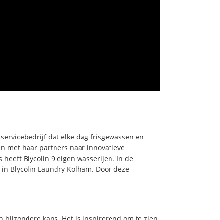
nservicebedrijf dat elke dag frisgewassen en
men met haar partners naar innovatieve
eeft Blycolin 9 eigen wasserijen. In de
in Blycolin Laundry Kolham. Door deze
 bijzondere kans. Het is inspirerend om te zien