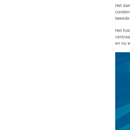
Het dam
condens
tweede 
Het hoo
centraa
en nu w