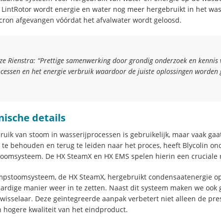
LintRotor wordt energie en water nog meer hergebruikt in het was
ron afgevangen vóórdat het afvalwater wordt geloosd.
tze Rienstra:
“Prettige samenwerking door grondig onderzoek en kennis v
cessen en het energie verbruik waardoor de juiste oplossingen worden
nische details
ruik van stoom in wasserijprocessen is gebruikelijk, maar vaak ga
te behouden en terug te leiden naar het proces, heeft Blycolin on
omsysteem. De HX SteamX en HX EMS spelen hierin een cruciale r
pstoomsysteem, de HX SteamX, hergebruikt condensaatenergie op 
rdige manier weer in te zetten. Naast dit systeem maken we ook 
isselaar. Deze geïntegreerde aanpak verbetert niet alleen de pres
 hogere kwaliteit van het eindproduct.