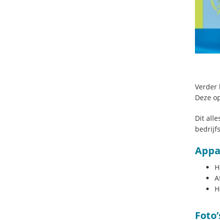
Verder 
Deze op
Dit all
bedrijf
Appa
H
A
H
Foto’