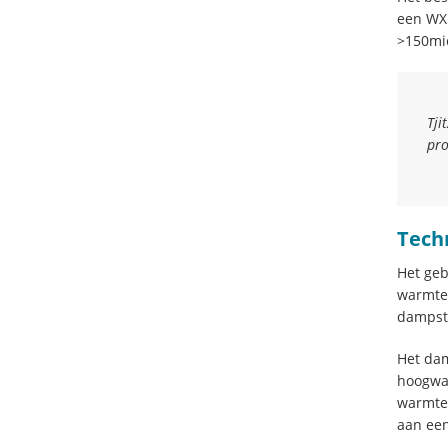
een WX 
>150mic
Tji
pro
Tech
Het geb
warmte 
dampsto
Het dam
hoogwaa
warmtew
aan een