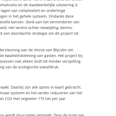
imalisatie en de daadwerkelijke uitvoering is
 lagen van complexiteit en onderlinge
ingen in het gehele systeem. Ondanks deze
devolle kansen. Denk aan het verminderen van
id. Het vereist echter toewijding, kennis,
t een doordachte strategie om dit project tot
ndersteuning aan de missie van Blycolin om
 kwaliteitsbeleving van gasten. Het project bij
cessen niet alleen leidt tot minder verspilling
ing van de ecologische voetafdruk.
akt. Daarbij zijn alle opties in kaart gebracht.
ensaat systeem en het verder reduceren van het
van CO2 met ongeveer 175 ton per jaar
uis wordt duurzamer gemaakt. Door de inzet van