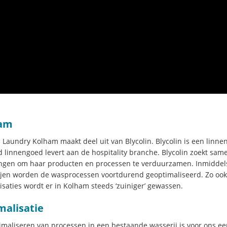
am
n Laundry Kolham maakt deel uit van Blycolin. Blycolin is een linne
d linnengoed levert aan de hospitality branche. Blycolin zoekt sa
ngen om haar producten en processen te verduurzamen. Inmiddels h
jen worden de wasprocessen voortdurend geoptimaliseerd. Zo ook 
isaties wordt er in Kolham steeds ‘zuiniger’ gewassen.
malisatie
imaliseren van processen in een bestaande wasserij is voor ons een