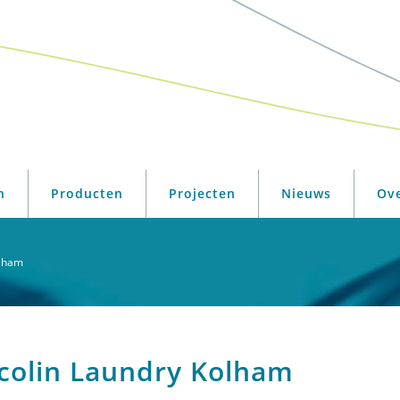
n
Producten
Projecten
Nieuws
Ov
olham
colin Laundry Kolham