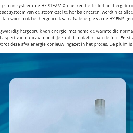
pstoomsysteem, de HX STEAM X, illustreert effectief het hergebru
aat systeem van de stoomketel te her balanceren, wordt niet alleen
stap wordt ook het hergebruik van afvalenergie via de HX EMS geo
gwaardig hergebruik van energie, met name de warmte die normaal
l aspect van duurzaamheid. Je kunt dit ook zien aan de foto. Eers
ordt deze afvalenergie opnieuw ingezet in het proces. De pluim is