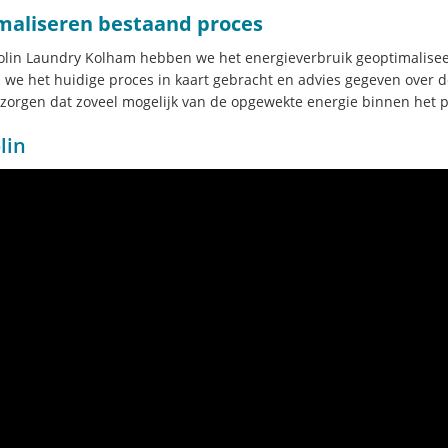
maliseren bestaand proces
colin Laundry Kolham hebben we het energieverbruik geoptimalisee
we het huidige proces in kaart gebracht en advies gegeven over de 
 zorgen dat zoveel mogelijk van de opgewekte energie binnen het p
lin