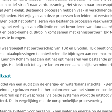
colin actief streeft naar verduurzaming. Het streven naar procesopt
tijd gemakkelijk. Bestaande processen hebben vaak al verschillende
lijkheden. Het wijzigen van deze processen kan leiden tot verstor
ngen biedt het optimaliseren van bestaande processen vaak waar
ling, het verhogen van efficiëntie en het bevorderen van duurzaamhe
g en betrokkenheid. Blycolin komt samen met kennispartner ‘TBR’ to
ces te brengen.
es weerspiegelt het partnerschap van TBR en Blycolin. TBR biedt o
e totaaloplossingen te ontwikkelen die bijdragen aan een maximale
n Laundry Kolham laat zien dat het optimaliseren van bestaande pro
rgie. Het leidt ook tot lagere kosten en een aanzienlijke verminder
ltaat
ddel van een audit zijn de energie- en waterbalans inzichtelijk gema
iteindelijk gekozen voor het her balanceren van het stoom en cond
verbruik op het wasproces. Via beide systemen wordt de uitstoot 
erd. Dit in vergelijking met de oorspronkelijke procesvoering.
taande systeem voor hergebruik van water en energie op de wasb