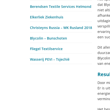
dat Bly
Berendsen Textile Services Helmond
niet al
afhanke
Elkerliek Ziekenhuis
uitdagi
verspil
Christeyns Russia – WK Rusland 2018
ervarin
een suc
Blycolin – Bunschoten
Dit all
Fliegel Textilservice
duurzam
Blycoli
Wasserij PEVI – Tsjechië
van ene
Resu
Door mi
Er is u
energie
vermind
Het bes