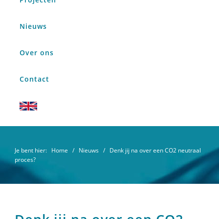
Nieuws
Over ons
Contact
Je bent hier:
Home
/
Nieuws
/ Denk jij na over een CO2 neutraal
proces?