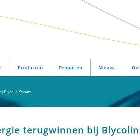
n
Producten
Projecten
Nieuws
Ov
j Blycolin Kolham
rgie terugwinnen bij Blycoli