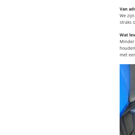
Van adv
We zijn
straks 
Wat lev
Minder 
houden 
met een