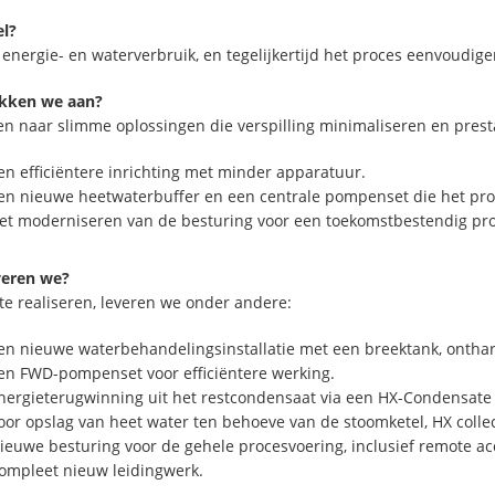
el?
energie- en waterverbruik, en tegelijkertijd het proces eenvoudi
kken we aan?
en naar slimme oplossingen die verspilling minimaliseren en prest
en efficiëntere inrichting met minder apparatuur.
en nieuwe heetwaterbuffer en een centrale pompenset die het pro
et moderniseren van de besturing voor een toekomstbestendig pro
veren we?
te realiseren, leveren we onder andere:
en nieuwe waterbehandelingsinstallatie met een breektank, ontha
en FWD-pompenset voor efficiëntere werking.
nergieterugwinning uit het restcondensaat via een HX-Condensate
oor opslag van heet water ten behoeve van de stoomketel, HX colle
ieuwe besturing voor de gehele procesvoering, inclusief remote a
ompleet nieuw leidingwerk.