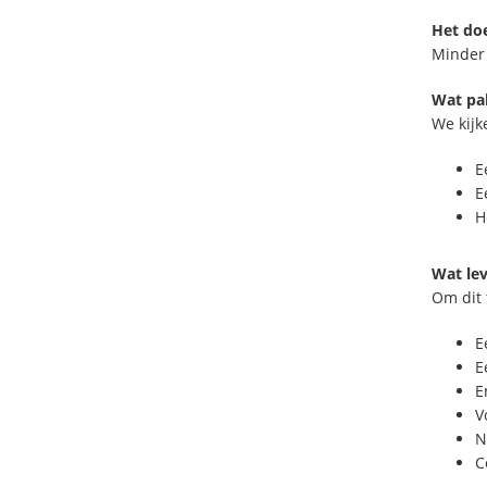
Het do
Minder 
Wat pa
We kijk
E
E
H
Wat le
Om dit 
E
E
E
V
N
C