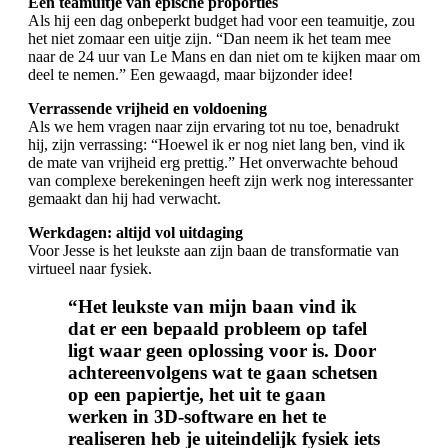
Een teamuitje van epische proporties
Als hij een dag onbeperkt budget had voor een teamuitje, zou
het niet zomaar een uitje zijn. “Dan neem ik het team mee
naar de 24 uur van Le Mans en dan niet om te kijken maar om
deel te nemen.” Een gewaagd, maar bijzonder idee!
Verrassende vrijheid en voldoening
Als we hem vragen naar zijn ervaring tot nu toe, benadrukt
hij, zijn verrassing: “Hoewel ik er nog niet lang ben, vind ik
de mate van vrijheid erg prettig.” Het onverwachte behoud
van complexe berekeningen heeft zijn werk nog interessanter
gemaakt dan hij had verwacht.
Werkdagen: altijd vol uitdaging
Voor Jesse is het leukste aan zijn baan de transformatie van
virtueel naar fysiek.
“Het leukste van mijn baan vind ik
dat er een bepaald probleem op tafel
ligt waar geen oplossing voor is. Door
achtereenvolgens wat te gaan schetsen
op een papiertje, het uit te gaan
werken in 3D-software en het te
realiseren heb je uiteindelijk fysiek iets