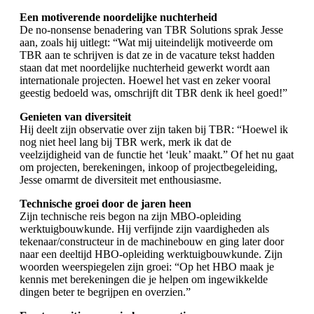
Een motiverende noordelijke nuchterheid
De no-nonsense benadering van TBR Solutions sprak Jesse
aan, zoals hij uitlegt: “Wat mij uiteindelijk motiveerde om
TBR aan te schrijven is dat ze in de vacature tekst hadden
staan dat met noordelijke nuchterheid gewerkt wordt aan
internationale projecten. Hoewel het vast en zeker vooral
geestig bedoeld was, omschrijft dit TBR denk ik heel goed!”
Genieten van diversiteit
Hij deelt zijn observatie over zijn taken bij TBR: “Hoewel ik
nog niet heel lang bij TBR werk, merk ik dat de
veelzijdigheid van de functie het ‘leuk’ maakt.” Of het nu gaat
om projecten, berekeningen, inkoop of projectbegeleiding,
Jesse omarmt de diversiteit met enthousiasme.
Technische groei door de jaren heen
Zijn technische reis begon na zijn MBO-opleiding
werktuigbouwkunde. Hij verfijnde zijn vaardigheden als
tekenaar/constructeur in de machinebouw en ging later door
naar een deeltijd HBO-opleiding werktuigbouwkunde. Zijn
woorden weerspiegelen zijn groei: “Op het HBO maak je
kennis met berekeningen die je helpen om ingewikkelde
dingen beter te begrijpen en overzien.”