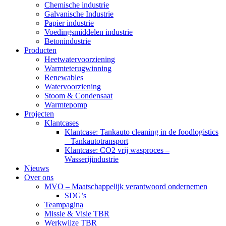
Chemische industrie
Galvanische Industrie
Papier industrie
Voedingsmiddelen industrie
Betonindustrie
Producten
Heetwatervoorziening
Warmteterugwinning
Renewables
Watervoorziening
Stoom & Condensaat
Warmtepomp
Projecten
Klantcases
Klantcase: Tankauto cleaning in de foodlogistics
– Tankautotransport
Klantcase: CO2 vrij wasproces –
Wasserijindustrie
Nieuws
Over ons
MVO – Maatschappelijk verantwoord ondernemen
SDG’s
Teampagina
Missie & Visie TBR
Werkwijze TBR