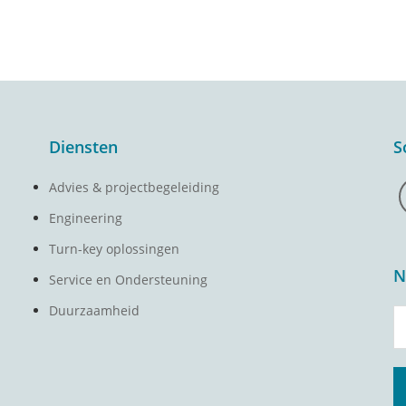
Diensten
S
Advies & projectbegeleiding
Engineering
Turn-key oplossingen
N
Service en Ondersteuning
Duurzaamheid