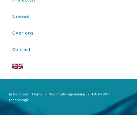
Nieuws
Over ons
Contact
Je bent hier:
Home
/
Warmteterugwinning
/ HX Air2Air
technologie