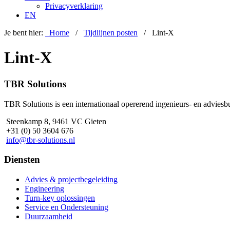
Privacyverklaring
EN
Je bent hier:
Home
/
Tijdlijnen posten
/ Lint-X
Lint-X
Footer
TBR Solutions
TBR Solutions is een internationaal opererend ingenieurs- en adviesbur
Steenkamp 8, 9461 VC Gieten
+31 (0) 50 3604 676
info@tbr-solutions.nl
Diensten
Advies & projectbegeleiding
Engineering
Turn-key oplossingen
Service en Ondersteuning
Duurzaamheid