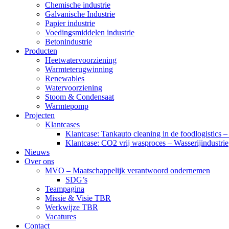
Chemische industrie
Galvanische Industrie
Papier industrie
Voedingsmiddelen industrie
Betonindustrie
Producten
Heetwatervoorziening
Warmteterugwinning
Renewables
Watervoorziening
Stoom & Condensaat
Warmtepomp
Projecten
Klantcases
Klantcase: Tankauto cleaning in de foodlogistics –
Klantcase: CO2 vrij wasproces – Wasserijindustrie
Nieuws
Over ons
MVO – Maatschappelijk verantwoord ondernemen
SDG’s
Teampagina
Missie & Visie TBR
Werkwijze TBR
Vacatures
Contact