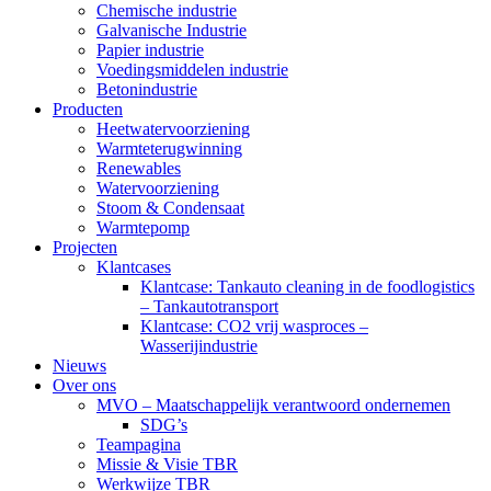
Chemische industrie
Galvanische Industrie
Papier industrie
Voedingsmiddelen industrie
Betonindustrie
Producten
Heetwatervoorziening
Warmteterugwinning
Renewables
Watervoorziening
Stoom & Condensaat
Warmtepomp
Projecten
Klantcases
Klantcase: Tankauto cleaning in de foodlogistics
– Tankautotransport
Klantcase: CO2 vrij wasproces –
Wasserijindustrie
Nieuws
Over ons
MVO – Maatschappelijk verantwoord ondernemen
SDG’s
Teampagina
Missie & Visie TBR
Werkwijze TBR