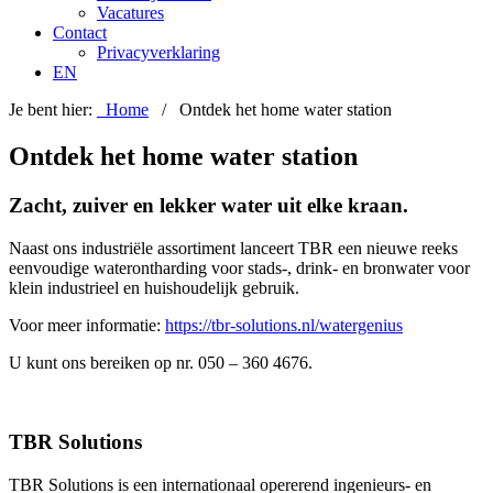
Vacatures
Contact
Privacyverklaring
EN
Je bent hier:
Home
/ Ontdek het home water station
Ontdek het home water station
Zacht, zuiver en lekker water uit elke kraan.
Naast ons industriële assortiment lanceert TBR een nieuwe reeks
eenvoudige waterontharding voor stads-, drink- en bronwater voor
klein industrieel en huishoudelijk gebruik.
Voor meer informatie:
https://tbr-solutions.nl/watergenius
U kunt ons bereiken op nr. 050 – 360 4676.
Primary
Footer
TBR Solutions
Sidebar
TBR Solutions is een internationaal opererend ingenieurs- en